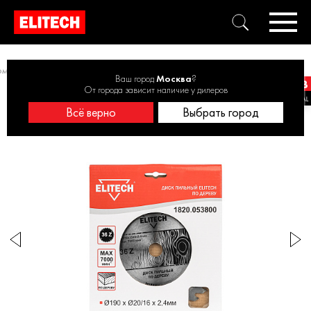
м от 171 до 200 мм
Диск пильный 190х20/16 36зуб 1820.053800
Ваш город
Москва
?
От города зависит наличие у дилеров
Всё верно
Выбрать город