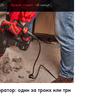
026
Время чтения
~6 минут
атор: один за троих или три