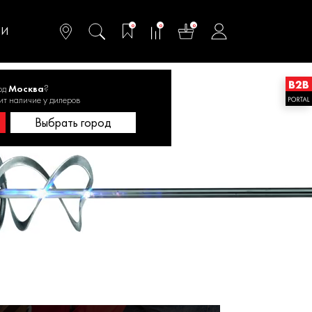
омфортного и
ьтативного
0
0
0
одства
ТИ
од
Москва
?
ит наличие у дилеров
Выбрать город