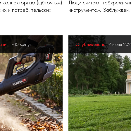
 коллекторным (щёточным)
Люди считают трёхрежимн
ских и потребительских
инструментом. Заблуждени
ения
~10 минут
Опубликовано
7 июля 20