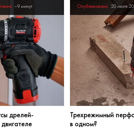
тения
~9 минут
Опубликовано
20 июля 2
усы дрелей-
Трехрежимный перфор
 двигателе
в одном?