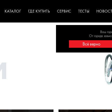
ГАРАНТИЯ
оборудование для
экстремальных условиях
для к
у
профессионалов
резул
садов
КАТАЛОГ
ГДЕ КУПИТЬ
СЕРВИС
ТЕСТЫ
НОВОС
Ваш гор
От города завис
Всё верно
И