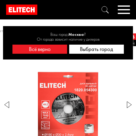
тром от 171 до 200 мм
Диск пильный 190х30 48зуб 1820.054300
Ваш город
Москва
?
От города зависит наличие у дилеров
Всё верно
Выбрать город