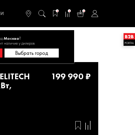
омфортного и
ьтативного
0
0
0
одства
ТИ
од
Москва
?
ES 15500EAW 11,0кВт, эл.старт
ит наличие у дилеров
Выбрать город
ELITECH
199 990 ₽
Вт,