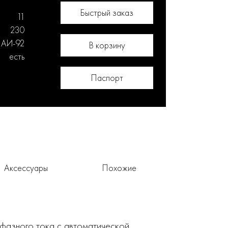
Быстрый заказ
11
230
 АИ-92
В корзину
есть
Паспорт
Аксессуары
Похожие
офазного тока с автоматической