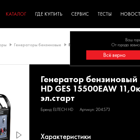
ГАРАНТИЯ
оборудование для
экстремальных условиях
для к
у
профессионалов
резул
садов
КАТАЛОГ
ГДЕ КУПИТЬ
СЕРВИС
ТЕСТЫ
НОВОС
Ваш гор
оры
Генераторы бензиновые
Генератор бензиновый ELITECH HD G
От города завис
Всё верно
Генератор бензиновый 
HD GES 15500EAW 11,0к
эл.старт
Бренд: ELITECH HD
Артикул: 204573
Характеристики