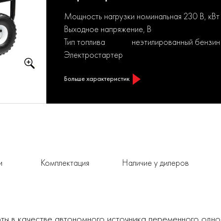
Мощность нагрузки номинальная 230 В, кВт
Выходное напряжение, В
Тип топлива
неэтилированный бензин
Электростартер
Больше характеристик
и
Комплектация
Наличие у дилеров
ты в качестве автономного источника переменного одн