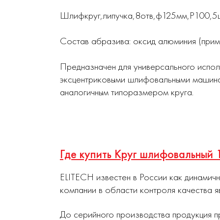
Шлифкруг,липучка,8отв,ф125мм,P100,5шт
Состав абразива: оксид алюминия (при
Предназначен для универсального испол
эксцентриковыми шлифовальными машина
аналогичным типоразмером круга.
Где купить Круг шлифовальный
ELITECH известен в России как динамич
компании в области контроля качества я
До серийного производства продукция п