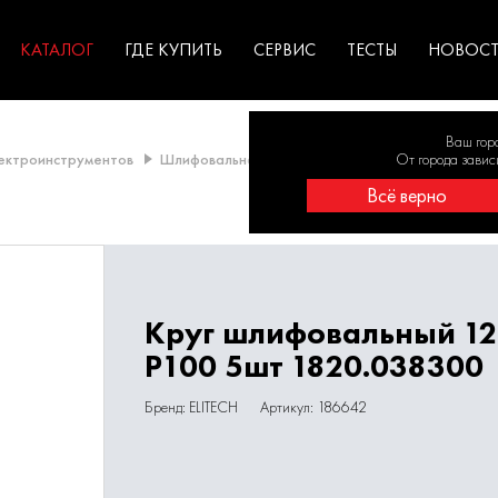
ГАРАНТИЯ
оборудование для
экстремальных условиях
для к
у
профессионалов
резул
садов
КАТАЛОГ
ГДЕ КУПИТЬ
СЕРВИС
ТЕСТЫ
НОВОС
Ваш гор
лектроинструментов
Шлифовальная шкурка
Шлифовальная шкурка 
От города завис
Всё верно
Круг шлифовальный 1
Р100 5шт 1820.038300
Бренд: ELITECH
Артикул: 186642