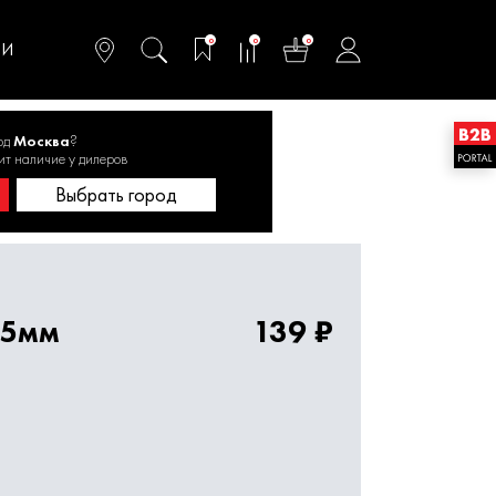
омфортного и
ьтативного
0
0
0
одства
ТИ
од
Москва
?
круглая
ит наличие у дилеров
Диаметр 125 мм
Выбрать город
25мм
139 ₽