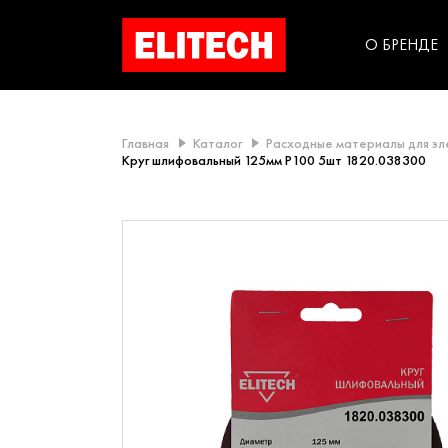
категорий компании
инструментов для
использования в быт
О БРЕНДЕ
Главная
Каталог
Расходные материалы для э
Круг шлифовальный 125мм Р100 5шт 1820.038300