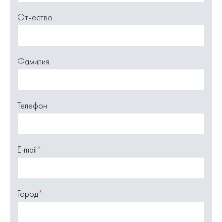
Отчество
Фамилия
Телефон
E-mail
*
Город
*