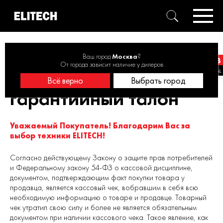
Главная
Сервис
Гарантийный талон
Ваш город
Москва
?
От города зависит наличие у дилеров
Электронный
Всё верно
Выбрать город
гарантийный талон
Уважаемый Покупатель! Благодарим Вас за
выбор техники ELITECH!
Согласно действующему Закону о защите прав потребителей
и Федеральному закону 54-ФЗ о кассовой дисциплине,
документом, подтверждающим факт покупки товара у
продавца, является кассовый чек, вобравшим в себя всю
необходимую информацию о товаре и продавце. Товарный
чек утратил свою силу и более не является обязательным
документом при наличии кассового чека. Такое явление, как