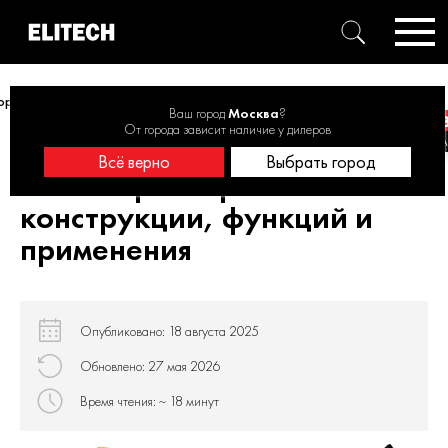
орцовочных пил: полный разбор конструкции, функций и применения
Ваш город
Москва
?
От города зависит наличие у дилеров
Виды торцовочных пил:
Всё верно
Выбрать город
полный разбор
конструкции, функций и
применения
Опубликовано: 18 августа 2025
Обновлено: 27 мая 2026
Время чтения: ~ 18 минут