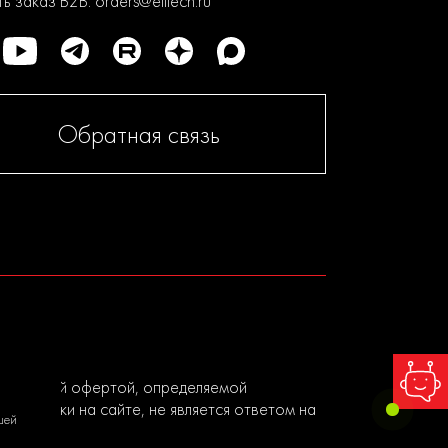
ь заказ B2B:
orders@elitech.ru
Обратная связь
я публичной офертой, определяемой
ы заявки на сайте, не является ответом на
шей