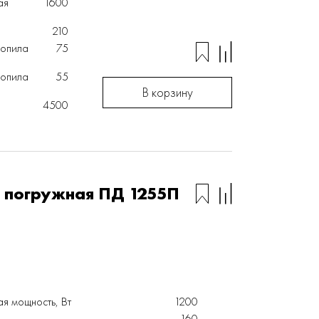
ая
1600
210
ропила
75
ропила
55
В корзину
4500
 погружная ПД 1255П
я мощность, Вт
1200
160