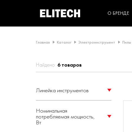
категорий компании
инструментов для
использования в быт
О БРЕНДЕ
Главная
Каталог
Электроинструмент
Пилы
Найдено:
6
товаров
Линейка инструментов
ELITECH (
6
)
Номинальная
1200 (
4
)
потребляемая мощность,
Вт
1600 (
2
)