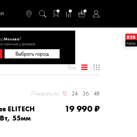
омфортного и
ьтативного
0
0
0
одства
ТИ
од
Москва
?
ит наличие у дилеров
Выбрать город
Вид:
Показать по
12
24
36
48
19 990 ₽
я ELITECH
Вт, 55мм