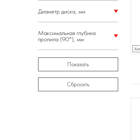
160 (
4
)
Диаметр диска, мм
210 (
2
)
55 (
4
)
Максимальная глубина
пропила (90°), мм
75 (
2
)
Хи
Показать
Сбросить