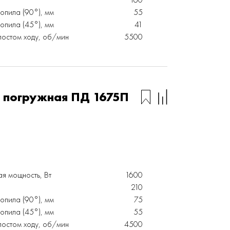
опила (90°), мм
55
опила (45°), мм
41
лостом ходу, об/мин
5500
 погружная ПД 1675П
я мощность, Вт
1600
210
опила (90°), мм
75
опила (45°), мм
55
лостом ходу, об/мин
4500