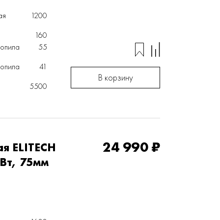
ая
1200
160
ропила
55
ропила
41
В корзину
5500
24 990 ₽
я ELITECH
Вт, 75мм