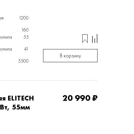
ая
1200
160
ропила
55
ропила
41
В корзину
5500
20 990 ₽
я ELITECH
Вт, 55мм