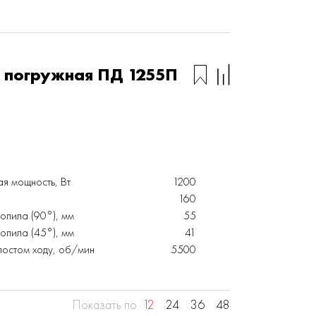
 погружная ПД 1255П
я мощность, Вт
1200
160
опила (90°), мм
55
опила (45°), мм
41
лостом ходу, об/мин
5500
Показать по
12
24
36
48