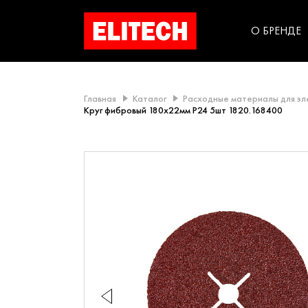
категорий компании
инструментов для
использования в быт
О БРЕНДЕ
Главная
Каталог
Расходные материалы для э
Круг фибровый 180х22мм Р24 5шт 1820.168400