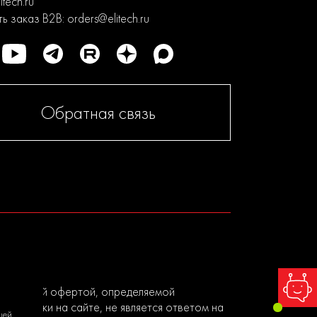
itech.ru
ь заказ B2B:
orders@elitech.ru
Обратная связь
я публичной офертой, определяемой
ы заявки на сайте, не является ответом на
шей