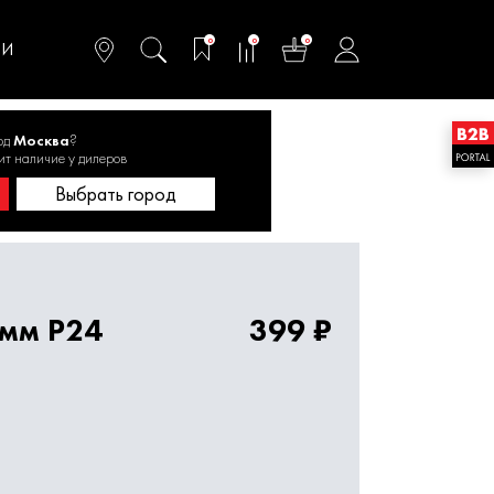
омфортного и
ьтативного
0
0
0
одства
ТИ
од
Москва
?
круглая
ит наличие у дилеров
Диаметр 180 мм
Выбрать город
мм Р24
399 ₽