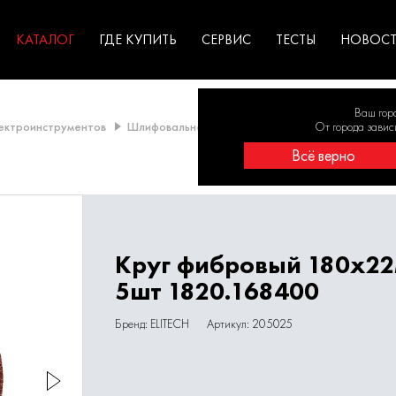
ГАРАНТИЯ
оборудование для
экстремальных условиях
для к
у
профессионалов
резул
садов
КАТАЛОГ
ГДЕ КУПИТЬ
СЕРВИС
ТЕСТЫ
НОВОС
Ваш гор
лектроинструментов
Шлифовальная шкурка
Шлифовальная шкурка 
От города завис
Всё верно
Круг фибровый 180х22
5шт 1820.168400
Бренд: ELITECH
Артикул: 205025