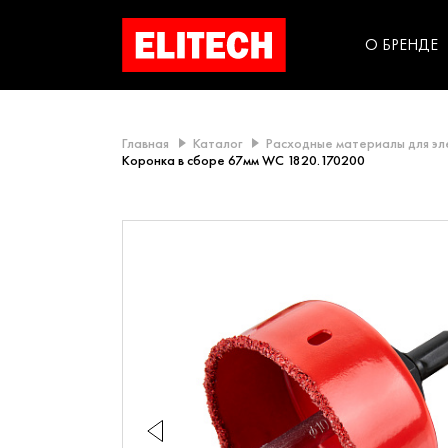
категорий компании
инструментов для
использования в быт
О БРЕНДЕ
Главная
Каталог
Расходные материалы для э
Коронка в сборе 67мм WC 1820.170200