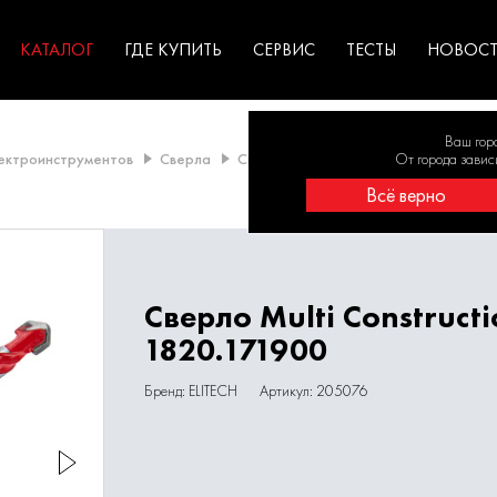
ГАРАНТИЯ
оборудование для
экстремальных условиях
для к
у
профессионалов
резул
садов
КАТАЛОГ
ГДЕ КУПИТЬ
СЕРВИС
ТЕСТЫ
НОВОС
Ваш гор
лектроинструментов
Сверла
Свёрла универсальные
От города завис
Сверло Mul
Всё верно
Сверло Multi Construct
1820.171900
Бренд: ELITECH
Артикул: 205076