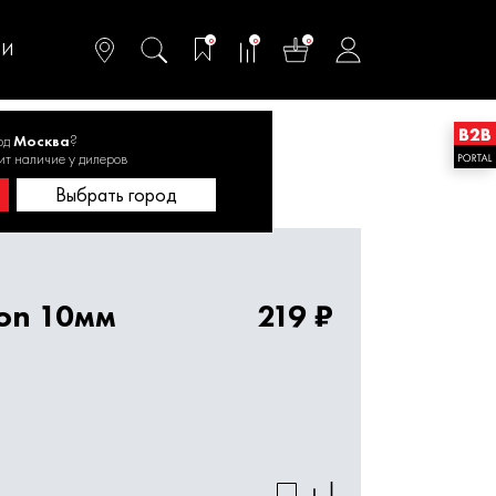
омфортного и
ьтативного
0
0
0
одства
ТИ
од
Москва
?
ит наличие у дилеров
ti Construction 10мм 1820.171900
Выбрать город
ion 10мм
219 ₽