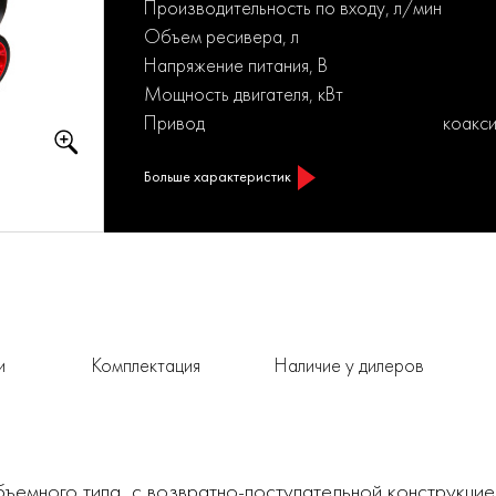
Производительность по входу, л/мин
Объем ресивера, л
Напряжение питания, В
Мощность двигателя, кВт
Привод
коакс
Больше характеристик
и
Комплектация
Наличие у дилеров
емного типа, с возвратно-поступательной конструкци