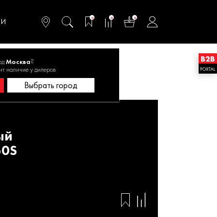
омфортного и
ьтативного
0
0
0
одства
ТИ
од
Москва
?
умный ACF 500-50S
ит наличие у дилеров
Выбрать город
ый
50S