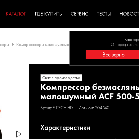
ГАРАНТИЯ
оборудование для
экстремальных условиях
для к
у
профессионалов
резул
садов
КАТАЛОГ
ГДЕ КУПИТЬ
СЕРВИС
ТЕСТЫ
НОВОС
Ваш гор
соры
Компресссоры малошумные
Компрессор безмасляный малош
От города завис
Всё верно
Снят с производства
Компрессор безмаслян
малошумный ACF 500-
Бренд: ELITECH HD
Артикул: 204540
Характеристики