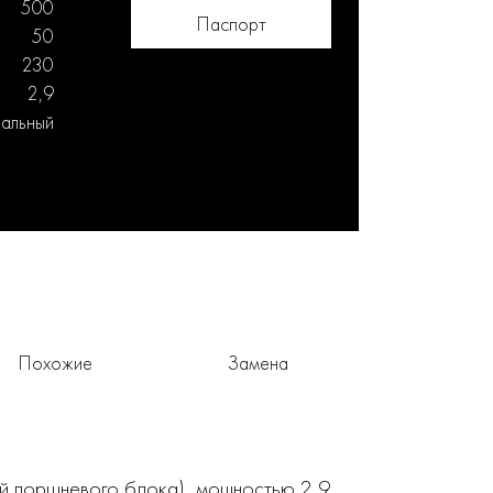
500
Паспорт
50
230
2,9
иальный
Похожие
Замена
ей поршневого блока), мощностью 2,9