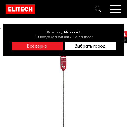
Буры 9 - 10 мм
Другие длины
Бур SDS+ 10х460 1820.030900
Ваш город
Москва
?
От города зависит наличие у дилеров
Всё верно
Выбрать город