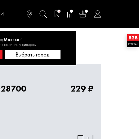
омфортного и
ьтативного
0
0
0
одства
ТИ
од
Москва
?
ит наличие у дилеров
 SDS+ 14х260 1820.028700
Выбрать город
028700
229 ₽