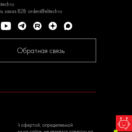
itech.ru
ь заказ B2B:
orders@elitech.ru
Обратная связь
я публичной офертой, определяемой
ы заявки на сайте, не является ответом на