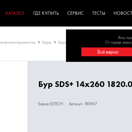
ГАРАНТИЯ
оборудование для
экстремальных условиях
для к
у
профессионалов
резул
садов
КАТАЛОГ
ГДЕ КУПИТЬ
СЕРВИС
ТЕСТЫ
НОВОС
Ваш гор
лектроинструментов
Буры
Буры SDS-Plus
Буры 14 - 15 мм
От города завис
Бур
Всё верно
Бур SDS+ 14х260 1820.
Бренд: ELITECH
Артикул: 185967