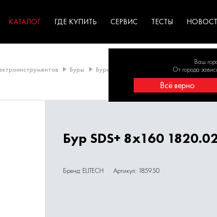
ГАРАНТИЯ
оборудование для
экстремальных условиях
для к
у
профессионалов
резул
садов
КАТАЛОГ
ГДЕ КУПИТЬ
СЕРВИС
ТЕСТЫ
НОВОС
Ваш гор
лектроинструментов
Буры
Буры SDS-Plus
Буры 7 - 8 мм
От города завис
Длина
Всё верно
Бур SDS+ 8х160 1820.0
Бренд: ELITECH
Артикул: 185950