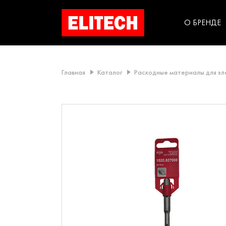
категорий компании
инструментов для
использования в быт
О БРЕНДЕ
Главная
Каталог
Расходные материалы для э