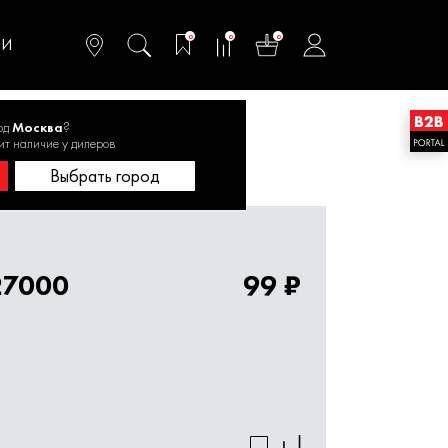
омфортного и
ьтативного
0
0
0
одства
ТИ
од
Москва
?
ит наличие у дилеров
 160 мм
Бур SDS+ 8х160 1820.027000
Выбрать город
27000
99 ₽