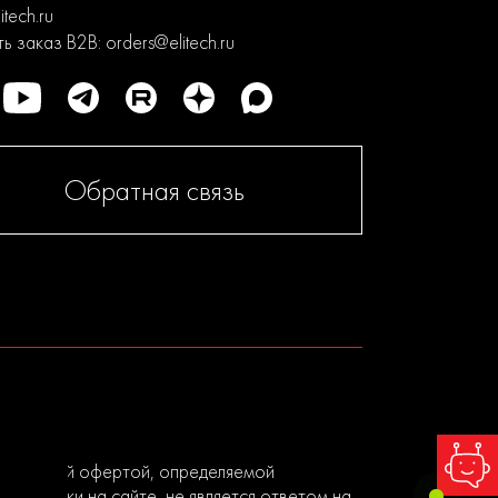
itech.ru
ь заказ B2B:
orders@elitech.ru
Обратная связь
я публичной офертой, определяемой
ы заявки на сайте, не является ответом на