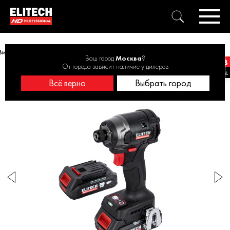
Винтоверт аккумуляторный ELITECH HD CS 2003SL 20В, 260Нм, 2х2Ач
Ваш город
Москва
?
От города зависит наличие у дилеров
Всё верно
Выбрать город