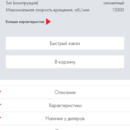
Тип (конструкция)
сегментный
Максимальная скорость вращения, об/мин
13300
Больше характеристик
Быстрый заказ
В корзину
Описание
Характеристики
Где купить Диск алмазный 115х22.2 бетон
1820.057800
Наличие у дилеров
Диаметр диска, мм
115
ELITECH известен в России как динамичный и активно