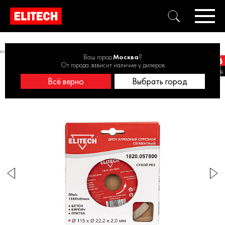
ки диаметром 115мм
Диск алмазный 115х22.2 бетон 1820.057800
Ваш город
Москва
?
От города зависит наличие у дилеров
Всё верно
Выбрать город