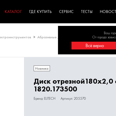
ГАРАНТИЯ
оборудование для
экстремальных условиях
для к
у
профессионалов
резул
садов
КАТАЛОГ
ГДЕ КУПИТЬ
СЕРВИС
ТЕСТЫ
НОВОС
Ваш гор
лектроинструментов
Абразивные диски
Диски армированные отрез
От города завис
Всё верно
Новинка
Диск отрезной180х2,0 
1820.173500
Бренд: ELITECH
Артикул: 205570