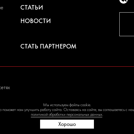
СТАТЬИ
ие
НОВОСТИ
СТАТЬ ПАРТНЕРОМ
сетях
u носит исключительно информационный характер и не являетс
Мы используем файлы cookie.
ное по e-mail сообщение, содержащее копию заполненной форм
о поможет нам улучшить работу сайта. Оставаясь на сайте, вы соглашаетесь с на
заказа со стороны владельцев сайта.
политикой обработки персональных данных
.
Хорошо