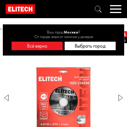
етром от 171 до 200 мм
Диск пильный 185х30 36зуб 1820.054100
Ваш город
Москва
?
От города зависит наличие у дилеров
Всё верно
Выбрать город