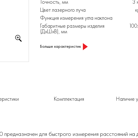
Точность, мм
3 
Цвет лазерного луча
к
Функция измерения угла наклона
Габаритные размеры изделия
100
(ДхШхВ), мм
Больше характеристик
еристики
Комплектация
Наличие у
предназначен для быстрого измерения расстояний на д