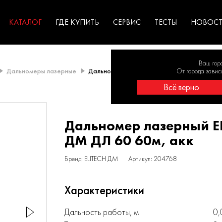
ГАРАНТИЯ
оборудование для
экстремальных условиях
для к
у
профессионалов
резул
садов
КАТАЛОГ
ГДЕ КУПИТЬ
СЕРВИС
ТЕСТЫ
НОВОС
Ваш гор
Дальномеры лазерные
Дальномер лазерный ELITECH ДМ ДЛ 60 60м
От города завис
Всё верно
Дальномер лазерный E
ДМ ДЛ 60 60м, акк
Бренд: ELITECH ДМ
Артикул: 204768
Характеристики
Дальность работы, м
0,