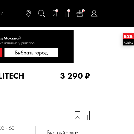
омфортного и
ьтативного
0
0
0
одства
ТИ
од
Москва
?
, акк
ит наличие у дилеров
Выбрать город
LITECH
3 290 ₽
03 - 60
Быстрый заказ