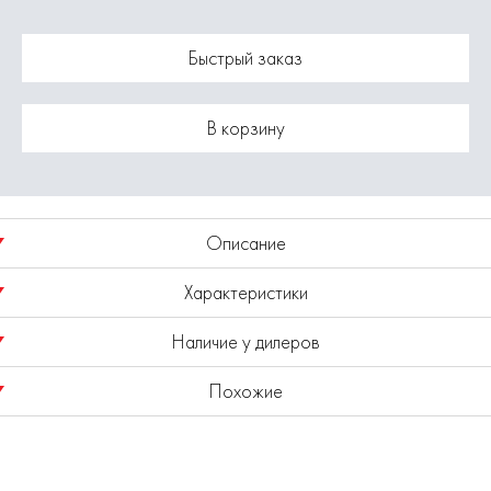
Быстрый заказ
В корзину
Описание
Характеристики
Переходник 1/4''П - 1/4''М
Наличие у дилеров
Модель
0704.020300
Где купить Фитинг (переходник) 0704.020300
Похожие
Показано наличие в регионе
Москва
ELITECH известен в России как динамичный и активно
Выбрать другой регион
развивающийся бренд выпускающий продукцию
европейского качества. Политика компании в области
контроля качества является одной их приоритетных.