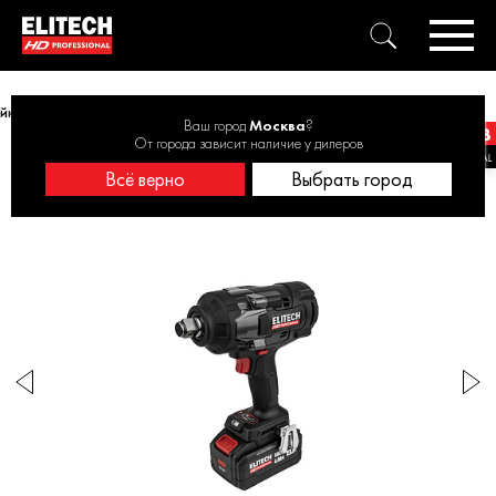
айковёрт аккумуляторный ELITECH HD CW 4022BL 40В, 2100Нм, 1х4Ач
Ваш город
Москва
?
От города зависит наличие у дилеров
Всё верно
Выбрать город