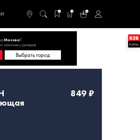
омфортного и
ьтативного
0
0
0
одства
ТИ
од
Москва
?
почвы
ит наличие у дилеров
Выбрать город
H
849 ₽
еющая