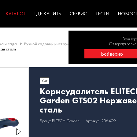
ГАРАНТИЯ
оборудование для
экстремальных условиях
для к
у
профессионалов
резул
садов
КАТАЛОГ
ГДЕ КУПИТЬ
СЕРВИС
ТЕСТЫ
НОВОС
Ваш гор
ка и сада
Ручной садовый инструмент
Инструмент для обработки 
От города завис
ая сталь
Всё верно
Хит
Корнеудалитель ELITEC
Garden GTS02 Нержав
сталь
Бренд: ELITECH Garden
Артикул: 206409