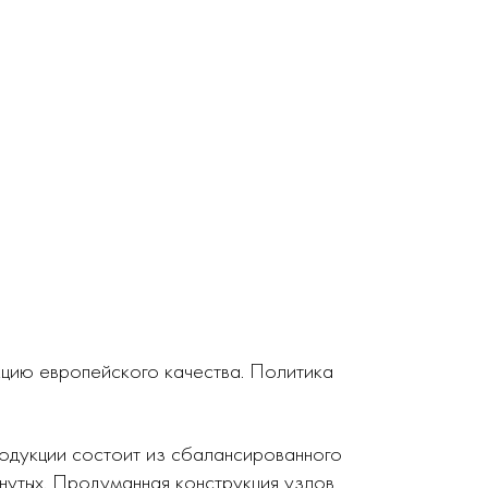
кцию европейского качества. Политика
родукции состоит из сбалансированного
нутых. Продуманная конструкция узлов