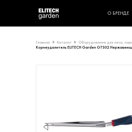
категорий компании
инструментов для
использования в быт
О БРЕНДЕ
Главная
Каталог
Оборудование для леса, пар
Корнеудалитель ELITECH Garden GTS02 Нержавеющ