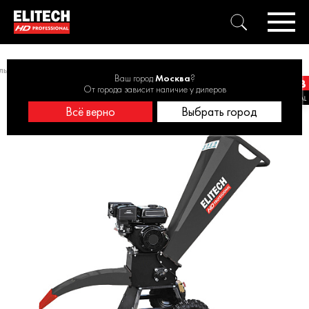
лы
Измельчитель бензиновый ELITECH HD SHP 4045D 3,4кВт, 60мм
Ваш город
Москва
?
От города зависит наличие у дилеров
Всё верно
Выбрать город