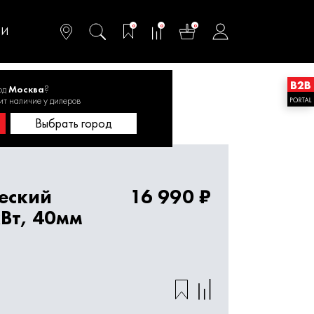
омфортного и
ьтативного
0
0
0
одства
ТИ
од
Москва
?
еский ELITECH ИСЭ 2514Д 2,5кВт, 40мм
ит наличие у дилеров
Выбрать город
еский
16 990 ₽
кВт, 40мм