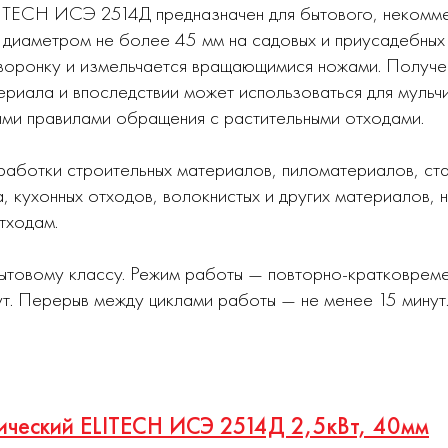
LITECH ИСЭ 2514Д предназначен для бытового, некомме
в диаметром не более 45 мм на садовых и приусадебных
воронку и измельчается вращающимися ножами. Получен
ериала и впоследствии может использоваться для мульч
ными правилами обращения с растительными отходами.
работки строительных материалов, пиломатериалов, ст
а, кухонных отходов, волокнистых и других материалов, 
тходам.
овому классу. Режим работы — повторно-кратковреме
т. Перерыв между циклами работы — не менее 15 минут
рический ELITECH ИСЭ 2514Д 2,5кВт, 40мм