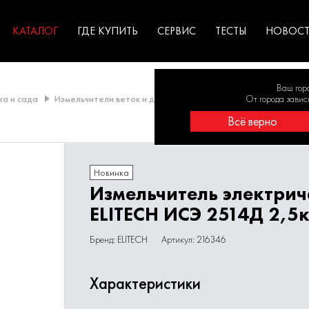
ГАРАНТИЯ
оборудование для
экстремальных условиях
для к
у
профессионалов
резул
садов
КАТАЛОГ
ГДЕ КУПИТЬ
СЕРВИС
ТЕСТЫ
НОВОС
Ваш гор
ка и сада
Измельчители веток и дровоколы
Измельчитель электрич
От города завис
Всё верно
Новинка
Измельчитель электрич
ELITECH ИСЭ 2514Д 2,5
Бренд: ELITECH
Артикул: 216346
Характеристики