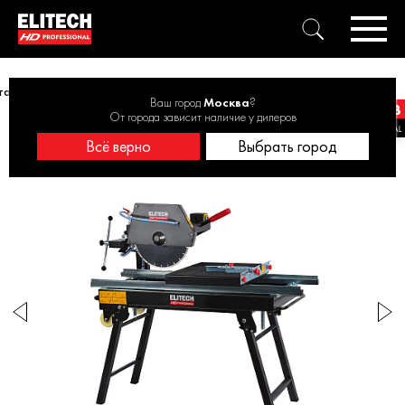
танок камнерезный ELITECH HD SCM 2235F09 2000Вт, 350мм, 900мм
Ваш город
Москва
?
От города зависит наличие у дилеров
Всё верно
Выбрать город