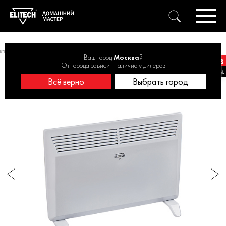
ктрические
Конвектор электрический - механика (стич) ЭКН 1500
Ваш город
Москва
?
От города зависит наличие у дилеров
Всё верно
Выбрать город