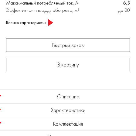
Максимальный потребляемый ток, А
6,5
Эффективная площадь обогрева, м²
до 20
Больше характеристик
Быстрый заказ
В корзину
Описание
Характеристики
Электрический конвектор (или воздухонагреватель)
мощностью 750/1500 Вт предназначен для обогрева любых
Комплектация
помещений площадью до 20 кв.м и автоматического
Мощность тепловая, кВт
1,5
поддержания в них заданной температуры. Конвектор