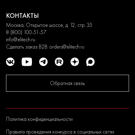
состоит из сбалансированного ассортимента, способного
удовлетворить потребности от начинающих пользователей до
продвинутых. Продуманная конструкция узлов обеспечивает
КОНТАКТЫ
долгий срок службы изделий и легкость их обслуживания.
Москва, Открытое шоссе, д. 12, стр. 35
Современный дизайн и превосходная эргономика
превращают любой рабочий процесс в удовольствие.
8 (800) 100-51-57
info@elitech.ru
Сделать заказ B2B:
orders@elitech.ru
2
года
гарантии
Обратная связь
Политика конфиденциальности
Правила проведения конкурса в социальных сетях