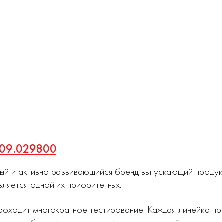
809.029800
ный и активно развивающийся бренд выпускающий проду
вляется одной их приоритетных.
роходит многократное тестирование. Каждая линейка п