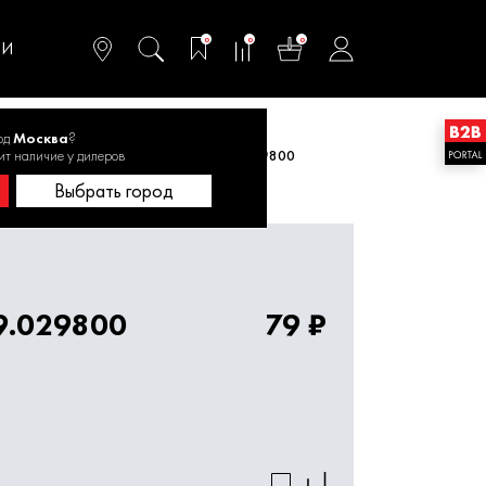
омфортного и
ьтативного
0
0
0
одства
ТИ
од
Москва
?
ит наличие у дилеров
ный корд
Корд триммерный 0809.029800
Выбрать город
9.029800
79 ₽