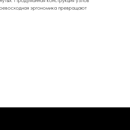
нутых. Продуманная конструкция узлов
 превосходная эргономика превращают