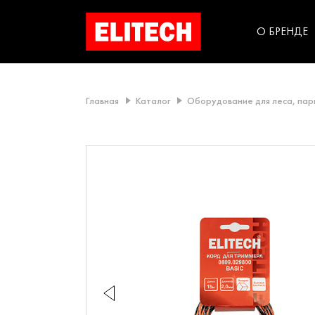
категорий компании
инструментов для
использования в быт
О БРЕНДЕ
Главная
Каталог
Оборудование для леса, пар