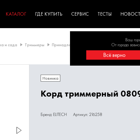
ГАРАНТИЯ
оборудование для
экстремальных условиях
для к
у
профессионалов
резул
садов
КАТАЛОГ
ГДЕ КУПИТЬ
СЕРВИС
ТЕСТЫ
НОВОС
Ваш гор
ка и сада
Триммеры
Принадлежности для триммеров
От города завис
Триммер
Всё верно
Новинка
Корд триммерный 080
Бренд: ELITECH
Артикул: 216258