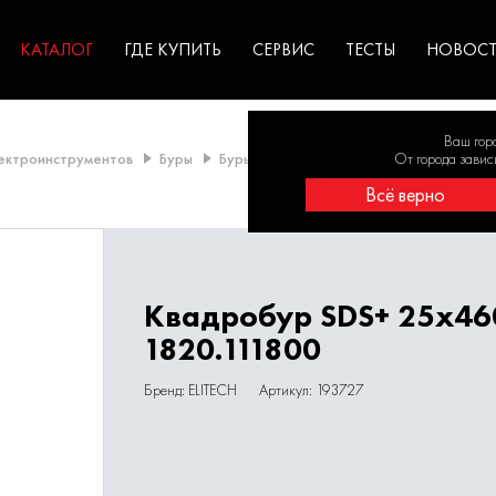
ГАРАНТИЯ
оборудование для
экстремальных условиях
для к
у
профессионалов
резул
садов
КАТАЛОГ
ГДЕ КУПИТЬ
СЕРВИС
ТЕСТЫ
НОВОС
Ваш гор
лектроинструментов
Буры
Буры SDS-Plus
Буры 20мм и более
От города завис
Всё верно
Квадробур SDS+ 25х46
1820.111800
Бренд: ELITECH
Артикул: 193727