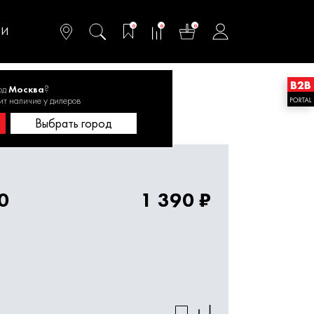
омфортного и
ьтативного
0
0
0
одства
ТИ
од
Москва
?
ит наличие у дилеров
Квадробур SDS+ 25х460 1820.111800
Выбрать город
0
1 390 ₽