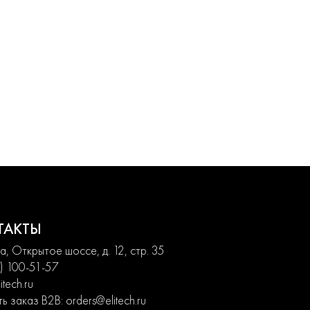
ТАКТЫ
, Открытое шоссе, д. 12, стр. 35
) 100-51-57
itech.ru
ь заказ B2B:
orders@elitech.ru