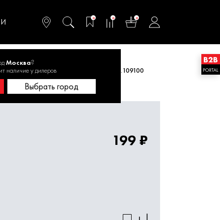
омфортного и
ьтативного
0
0
0
одства
ТИ
од
Москва
?
ит наличие у дилеров
е длины
Квадробур SDS+ 8х260 1820.109100
Выбрать город
199 ₽