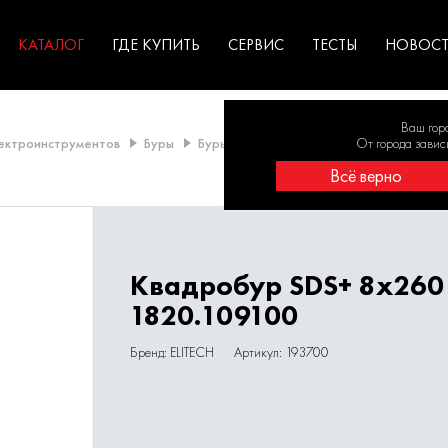
ГАРАНТИЯ
оборудование для
экстремальных условиях
для к
у
профессионалов
резул
садов
КАТАЛОГ
ГДЕ КУПИТЬ
СЕРВИС
ТЕСТЫ
НОВОС
Ваш гор
лектроинструментов
Буры
Буры SDS-Plus
Буры 7 - 8 мм
От города завис
Други
Всё верно
Квадробур SDS+ 8х260
1820.109100
Бренд: ELITECH
Артикул: 193700