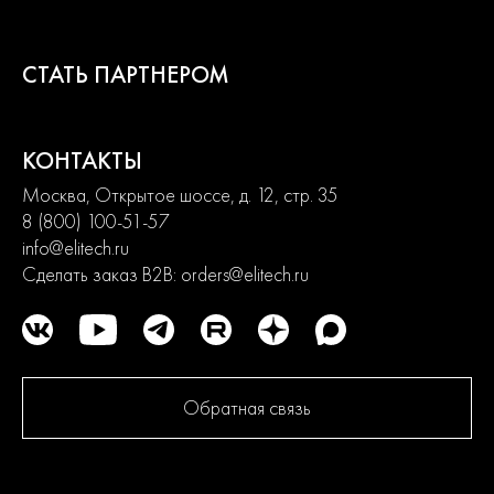
продвинутых. Продуманная конструкция узлов обеспечивает
долгий срок службы изделий и легкость их обслуживания.
Современный дизайн и превосходная эргономика
СТАТЬ ПАРТНЕРОМ
превращают любой рабочий процесс в удовольствие.
2
КОНТАКТЫ
года
гарантии
Москва, Открытое шоссе, д. 12, стр. 35
8 (800) 100-51-57
info@elitech.ru
Сделать заказ B2B:
orders@elitech.ru
Обратная связь