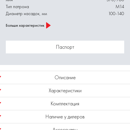
Тип патрона
М14
Диаметр насадок, мм
100-140
Больше характеристик
Паспорт
Описание
Характеристики
Миксер строительный МС 1400/2Э
Комплектация
Напряжение питания, В
230
Наличие у дилеров
Мощность, Вт 1400
Габаритные размеры изделия (ДхШхВ), мм
345х320х190
Миксер
Габаритные размеры в упаковке (ДхШхВ),
Аксессуары