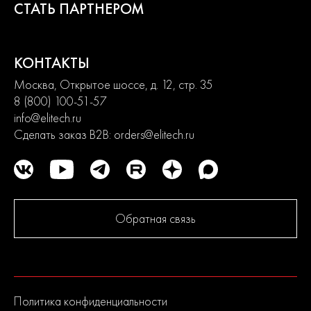
СТАТЬ ПАРТНЕРОМ
КОНТАКТЫ
Москва, Открытое шоссе, д. 12, стр. 35
Назначение
8 (800) 100-51-57
info@elitech.ru
Предназначена для перемешивания строительных и
отделочных материалов, таких как бетон, раствор,
Сделать заказ B2B:
orders@elitech.ru
штукатурка, краска, клеи и др.
Преимущества
2 скорости работы
Обратная связь
Стандартное крепление насадок М14
Металлический редуктор
Оцинкованное покрытие насадки
Политика конфиденциальности