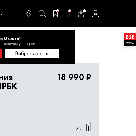
омфортного и
ьтативного
0
0
0
одства
ТИ
од
Москва
?
ктрическая М 2500ИРБК (E0600.006.00)
ит наличие у дилеров
Выбрать город
ния
18 990 ₽
ИРБК