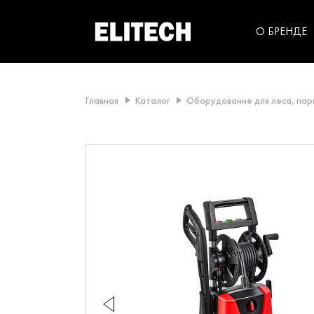
категорий компании
инструментов для
использования в быт
О БРЕНДЕ
Главная
Каталог
Оборудование для леса, пар