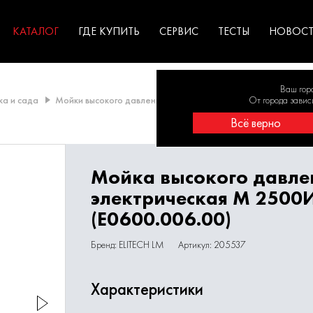
ГАРАНТИЯ
оборудование для
экстремальных условиях
для к
у
профессионалов
резул
садов
КАТАЛОГ
ГДЕ КУПИТЬ
СЕРВИС
ТЕСТЫ
НОВОС
Ваш гор
ка и сада
Мойки высокого давления
Мойка высокого давления эле
От города завис
Всё верно
Мойка высокого давле
электрическая М 2500
(E0600.006.00)
Бренд: ELITECH LM
Артикул: 205537
Характеристики