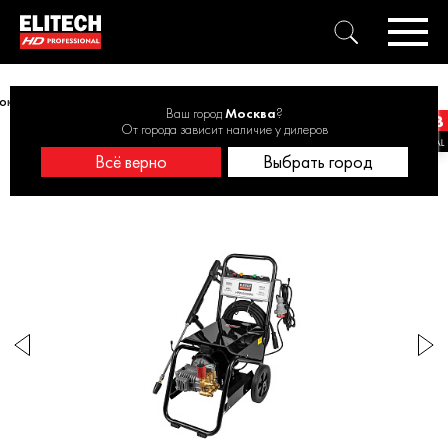
окого давления ELITECH HD HPW 6430IW3 6,4кВт, 200бар, 750л/час
Ваш город
Москва
?
От города зависит наличие у дилеров
Всё верно
Выбрать город