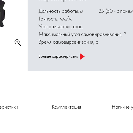
Дальность работы, м
25 (50 - с прие
Точность, мм/м
Угол развертки, град
Максимальный угол самовыравнивания, °
Время самовыравнивания, с
Больше характеристик
еристики
Комплектация
Наличие у