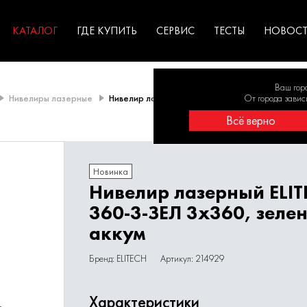
ГАРАНТИЯ
оборудование для
экстремальных условиях
для к
у
профессионалов
резул
садов
КАТАЛОГ
ГДЕ КУПИТЬ
СЕРВИС
ТЕСТЫ
НОВОС
Ваш гор
Нивелиры лазерные
Нивелир лазерный ELITECH ЛН 360-3-ЗЕЛ 3х360
От города завис
Всё верно
Новинка
Нивелир лазерный ELI
360-3-ЗЕЛ 3х360, зеле
аккум
Бренд: ELITECH
Артикул: 214929
Характеристики