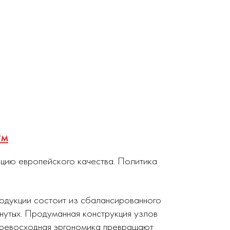
ум
кцию европейского качества. Политика
родукции состоит из сбалансированного
нутых. Продуманная конструкция узлов
 превосходная эргономика превращают