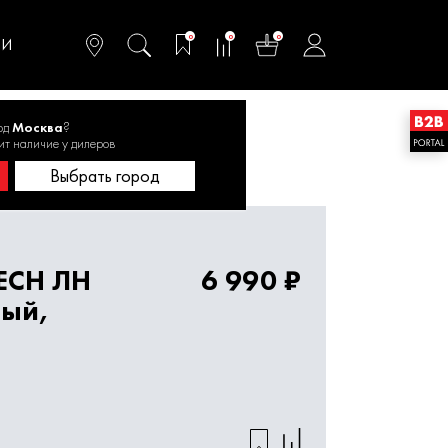
омфортного и
ьтативного
0
0
0
одства
ТИ
од
Москва
?
, зеленый, аккум
ит наличие у дилеров
Выбрать город
TECH ЛН
6 990 ₽
ный,