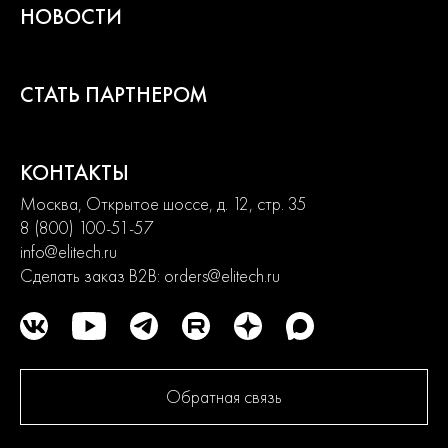
удовлетворить потребности от начинающих пользователей до
НОВОСТИ
продвинутых. Продуманная конструкция узлов обеспечивает
долгий срок службы изделий и легкость их обслуживания.
Современный дизайн и превосходная эргономика
превращают любой рабочий процесс в удовольствие.
СТАТЬ ПАРТНЕРОМ
2
года
КОНТАКТЫ
гарантии
Москва, Открытое шоссе, д. 12, стр. 35
8 (800) 100-51-57
info@elitech.ru
Сделать заказ B2B:
orders@elitech.ru
Обратная связь