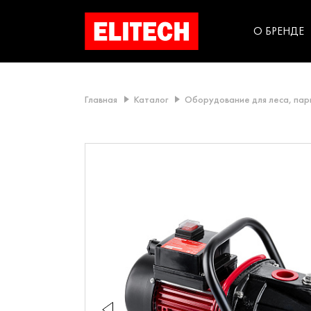
категорий компании
инструментов для
использования в быт
О БРЕНДЕ
Главная
Каталог
Оборудование для леса, пар