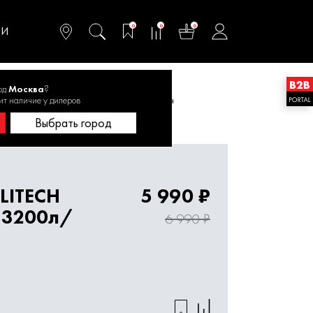
омфортного и
ьтативного
0
0
0
одства
ТИ
од
Москва
?
ELITECH НП 1000Ч 1000Вт, 44м, 3200л/ч
ит наличие у дилеров
Выбрать город
LITECH
5 990 ₽
 3200л/
6 990 ₽