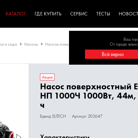
ГАРАНТИЯ
оборудование для
экстремальных условиях
для к
у
профессионалов
резул
садов
КАТАЛОГ
ГДЕ КУПИТЬ
СЕРВИС
ТЕСТЫ
НОВОС
Ваш гор
ка и сада
Насосы
Насосы поверхностные
Насос поверхностный 
От города завис
Всё верно
Акция
Насос поверхностный E
НП 1000Ч 1000Вт, 44м,
ч
Бренд: ELITECH
Артикул: 205647
Характеристики