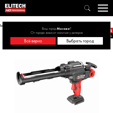
Пистолет для герметика акк. ELITECH HD CCG 20SL6 20В, без АКБиЗУ
Ваш город
Москва
?
От города зависит наличие у дилеров
Всё верно
Выбрать город