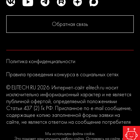
Современный дизайн и превосходная эргономика
превращают любой рабочий процесс в удовольствие.
Обратная связь
2
года
гарантии
Политика конфиденциальности
Правила проведения конкурса в социальных сетях
© ELITECH.RU 2026. Интернет-сайт elitech.ru носит
исключительно информационный характер и не является
публичной офертой, определяемой положениями
Статьи 437 (2) Гк РФ. Присланное по e-mail сообщение,
содержащее копию заполненной формы заявки на
сайте, не является ответом на сообщение потребителя
или подтверждением заказа со стороны владельцев
Мы используем файлы cookie.
сайта.
Это поможет нам улучшить работу сайта. Оставаясь на сайте, вы