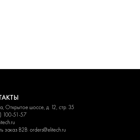
ТАКТЫ
, Открытое шоссе, д. 12, стр. 35
) 100-51-57
itech.ru
ь заказ B2B:
orders@elitech.ru