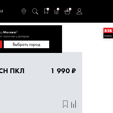
омфортного и
ьтативного
0
0
0
одства
ТИ
од
Москва
?
TECH ПКЛ 5015 500Вт, 11,2мм
ит наличие у дилеров
Выбрать город
ECH ПКЛ
1 990 ₽