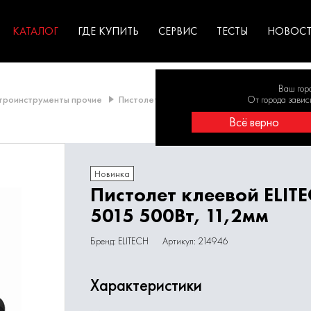
ГАРАНТИЯ
оборудование для
экстремальных условиях
для к
у
профессионалов
резул
садов
КАТАЛОГ
ГДЕ КУПИТЬ
СЕРВИС
ТЕСТЫ
НОВОС
Ваш гор
троинструменты прочие
Пистолеты клеевые
Пистолет клеевой ELI
От города завис
Всё верно
Новинка
Пистолет клеевой ELIT
5015 500Вт, 11,2мм
Бренд: ELITECH
Артикул: 214946
Характеристики