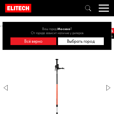
нт
Штативы, рейки распорные
Рейка распорная 2210.002500
Ваш город
Москва
?
От города зависит наличие у дилеров
Всё верно
Выбрать город