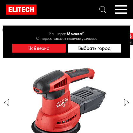
Шлифмашина эксцентриковая ELITECH МШЭ 0515Э 460Вт, 150мм
Ваш город
Москва
?
От города зависит наличие у дилеров
Всё верно
Выбрать город