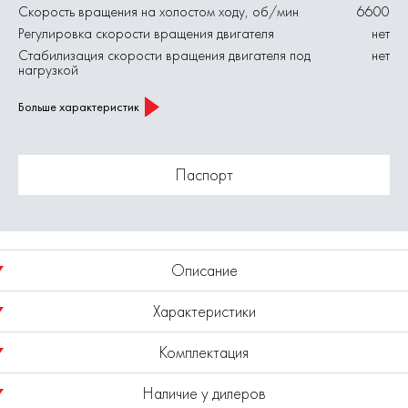
Скорость вращения на холостом ходу, об/мин
6600
Регулировка скорости вращения двигателя
нет
Стабилизация скорости вращения двигателя под
нет
нагрузкой
Больше характеристик
Паспорт
Описание
Характеристики
Машина шлифовальная угловая (МШУ) мощностью 2600 Вт
предназначена для сухой резки, зачистки и шлифовки
Комплектация
материалов из металла и камня. В качестве рабочей насадки
Номинальная потребляемая мощность, Вт
2600
используется диск диаметром 230 мм различной толщины и
Наличие у дилеров
соответствующего типа в зависимости от обрабатываемого
Диаметр диска, мм
230