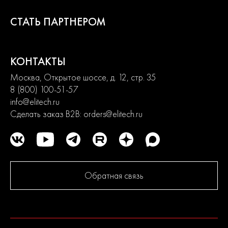
До серийного производства продукция проходит
многократное тестирование. Каждая линейка продукции
СТАТЬ ПАРТНЕРОМ
состоит из сбалансированного ассортимента, способного
удовлетворить потребности от начинающих пользователей до
продвинутых. Продуманная конструкция узлов обеспечивает
долгий срок службы изделий и легкость их обслуживания.
КОНТАКТЫ
Современный дизайн и превосходная эргономика
превращают любой рабочий процесс в удовольствие.
Москва, Открытое шоссе, д. 12, стр. 35
8 (800) 100-51-57
info@elitech.ru
2
года
Сделать заказ B2B:
orders@elitech.ru
гарантии
Обратная связь