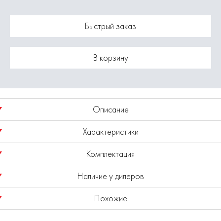
Быстрый заказ
В корзину
Описание
Характеристики
Шнек для грунта Ф80мм, L800 мм, однозаходный.
Комплектация
Материал - сталь.
Модель
0809.027000
Наличие у дилеров
Ножи сменные.
1. Шнек для мотобура - 1 шт.
Похожие
2. Палец стопорный - 1 шт.
Показано наличие в регионе
Москва
Выбрать другой регион
Где купить Шнек однозаходный для мотобура