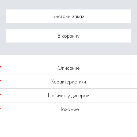
Быстрый заказ
В корзину
Описание
Характеристики
Диаметр 10 мм.
Наличие у дилеров
Длина общая 150 мм.
Модель
1820.047900
Похожие
Показано наличие в регионе
Москва
Выбрать другой регион
Плоское сверло обычно называют перовым сверлом или
плоскофрезерным.