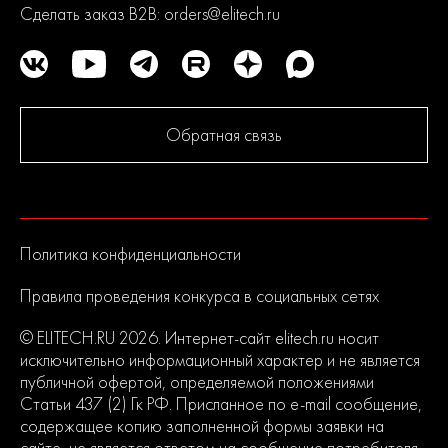
До серийного производства продукция проходит
Сделать заказ B2B:
orders@elitech.ru
многократное тестирование. Каждая линейка продукции
состоит из сбалансированного ассортимента, способного
удовлетворить потребности от начинающих пользователей до
продвинутых. Продуманная конструкция узлов обеспечивает
долгий срок службы изделий и легкость их обслуживания.
Современный дизайн и превосходная эргономика
Обратная связь
превращают любой рабочий процесс в удовольствие.
2
года
гарантии
Политика конфиденциальности
Правила проведения конкурса в социальных сетях
© ELITECH.RU 2026. Интернет-сайт elitech.ru носит
исключительно информационный характер и не является
публичной офертой, определяемой положениями
Статьи 437 (2) Гк РФ. Присланное по e-mail сообщение,
содержащее копию заполненной формы заявки на
сайте, не является ответом на сообщение потребителя