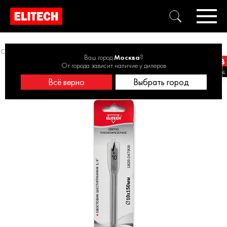
Свёрла перьевые
Сверло 10х150мм HEX1/4'' перо 1820.047900
Ваш город
Москва
?
От города зависит наличие у дилеров
Всё верно
Выбрать город