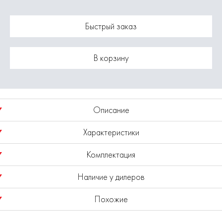
Быстрый заказ
В корзину
Описание
Характеристики
Сверло по дереву шнековое с центрирующим острием.
Комплектация
Хвостовик шестигранный.
Модель
1820.047100
Наличие у дилеров
Сталь HSS.
Сверло - 1шт.
Похожие
Диаметр 14 мм.
Показано наличие в регионе
Москва
Выбрать другой регион
Общая длина 450 мм.