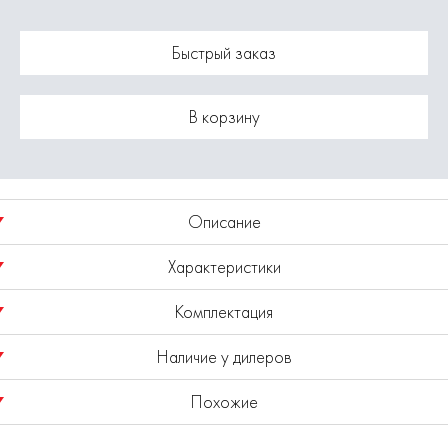
Быстрый заказ
В корзину
Описание
Характеристики
Сверло по дереву шнековое с центрирующим острием.
Комплектация
Хвостовик шестигранный.
Модель
1820.046500
Наличие у дилеров
Сталь HSS.
Сверло - 1шт.
Похожие
Диаметр 20 мм.
Показано наличие в регионе
Москва
Выбрать другой регион
Общая длина 250 мм.