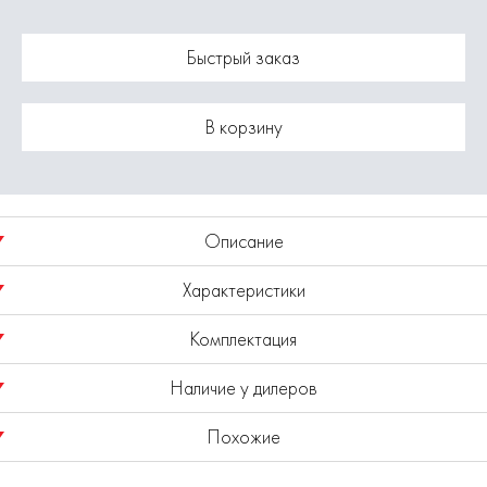
Быстрый заказ
В корзину
Описание
Характеристики
Сверло по дереву шнековое с центрирующим острием.
Комплектация
Хвостовик шестигранный.
Модель
1820.047600
Наличие у дилеров
Сталь HSS.
Сверло - 1шт.
Похожие
Диаметр 24 мм.
Показано наличие в регионе
Москва
Выбрать другой регион
Общая длина 450 мм.