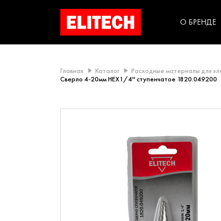
категорий компании
инструментов для
использования в быт
О БРЕНДЕ
Главная
Каталог
Расходные материалы для э
Сверло 4-20мм HEX1/4'' ступенчатое 1820.049200