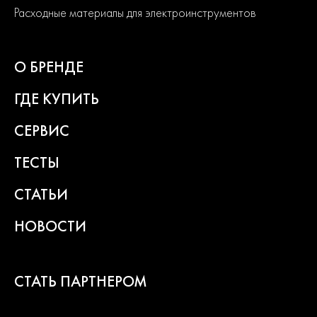
долгий срок службы изделий и легкость их обслуживания.
Расходные материалы для электроинструментов
Современный дизайн и превосходная эргономика
превращают любой рабочий процесс в удовольствие.
О БРЕНДЕ
2
года
гарантии
ГДЕ КУПИТЬ
СЕРВИС
ТЕСТЫ
СТАТЬИ
НОВОСТИ
СТАТЬ ПАРТНЕРОМ