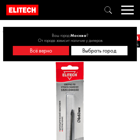
Свёрла по плитке и стеклу
Сверло 6х63мм стекло 1820.044100
Ваш город
Москва
?
От города зависит наличие у дилеров
Всё верно
Выбрать город