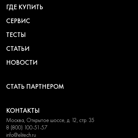
многократное тестирование. Каждая линейка продукции
ГДЕ КУПИТЬ
состоит из сбалансированного ассортимента, способного
удовлетворить потребности от начинающих пользователей до
СЕРВИС
продвинутых. Продуманная конструкция узлов обеспечивает
долгий срок службы изделий и легкость их обслуживания.
ТЕСТЫ
Современный дизайн и превосходная эргономика
превращают любой рабочий процесс в удовольствие.
СТАТЬИ
2
года
НОВОСТИ
гарантии
СТАТЬ ПАРТНЕРОМ
КОНТАКТЫ
Москва, Открытое шоссе, д. 12, стр. 35
8 (800) 100-51-57
info@elitech.ru