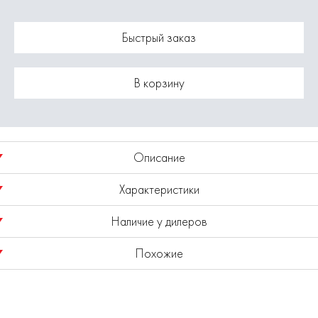
Быстрый заказ
В корзину
Описание
Характеристики
Набор сверл по металлу черненых ELITECH 215215, HSS сталь,
12.0х101х151 мм (5 шт)
Наличие у дилеров
Модель
1820.103100 (набор)
Похожие
Показано наличие в регионе
Москва
Выбрать другой регион
Закалка до твердости 58-61 HRC повышает износостойкость
и продолжительность срока службы.