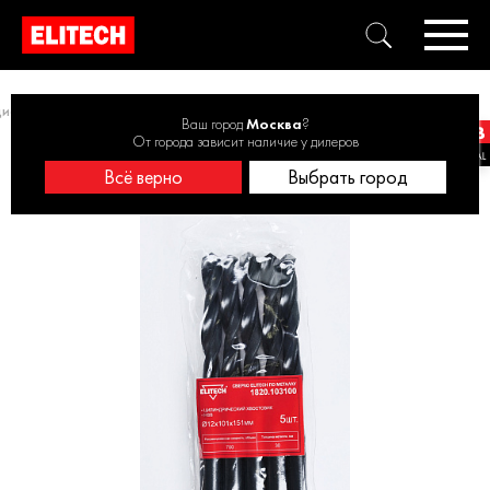
диаметра 5-10 шт.
Сверло HSS 12.0х151, 5шт 1820.103100 (набор)
Ваш город
Москва
?
От города зависит наличие у дилеров
Всё верно
Выбрать город